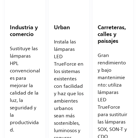
Industria y
Urban
Carreteras,
comercio
calles y
paisajes
Instala las
Sustituye las
lámparas
Gran
lámparas
LED
rendimiento
HPL
TrueForce en
y bajo
convencional
los sistemas
mantenimie
es para
existentes
nto: utiliza
mejorar la
con facilidad
lámparas
calidad de la
y haz que los
LED
luz, la
ambientes
TrueForce
seguridad y
urbanos
para sustituir
la
sean más
las lámparas
productivida
sostenibles,
SOX, SON-T y
d.
luminosos y
CDO
seguros.