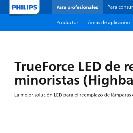
Para profesionales
Para consu
Productos
Áreas de aplicación
TrueForce LED de r
minoristas (Highb
La mejor solución LED para el reemplazo de lámparas d