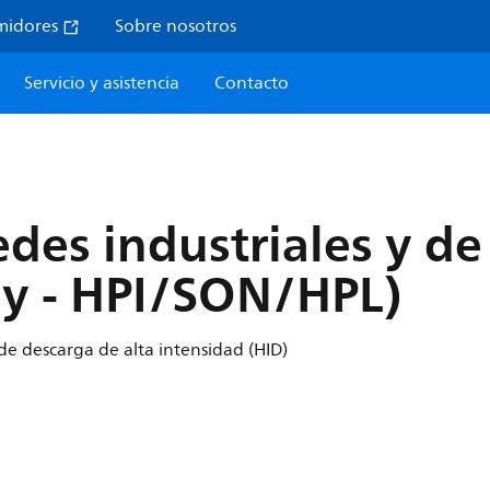
midores
Sobre nosotros
Servicio y asistencia
Contacto
edes industriales y d
ay - HPI/SON/HPL)
e descarga de alta intensidad (HID)