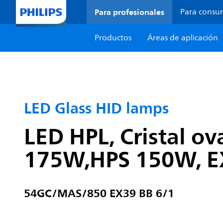
Para profesionales
Para consu
Productos
Áreas de aplicación
LED Glass HID lamps
LED HPL, Cristal ov
175W,HPS 150W, EX
54GC/MAS/850 EX39 BB 6/1