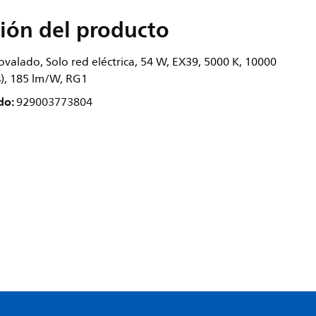
ión del producto
 ovalado, Solo red eléctrica, 54 W, EX39, 5000 K, 10000
s), 185 lm/W, RG1
do:
929003773804