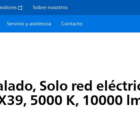
midores
Sobre nosotros
Servicio y asistencia
Contacto
alado, Solo red eléctr
39, 5000 K, 10000 lm