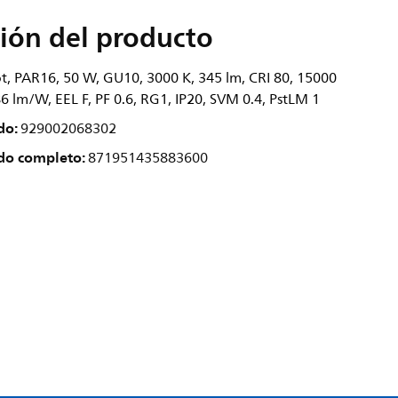
ión del producto
t, PAR16, 50 W, GU10, 3000 K, 345 lm, CRI 80, 15000
 86 lm/W, EEL F, PF 0.6, RG1, IP20, SVM 0.4, PstLM 1
do:
929002068302
do completo:
871951435883600