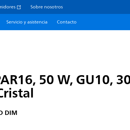
midores
Sobre nosotros
Servicio y asistencia
Contacto
PAR16, 50 W, GU10, 30
ristal
D DIM