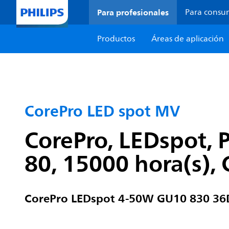
Para profesionales
Para consu
Productos
Áreas de aplicación
CorePro LED spot MV
CorePro, LEDspot, 
80, 15000 hora(s), C
CorePro LEDspot 4-50W GU10 830 36