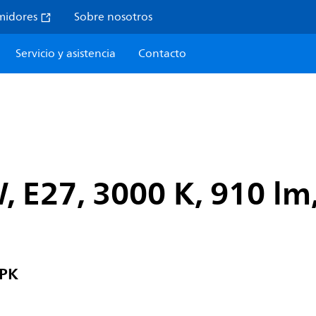
midores
Sobre nosotros
Servicio y asistencia
Contacto
, E27, 3000 K, 910 lm,
1PK