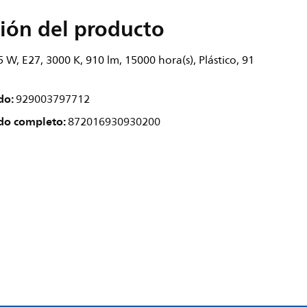
ión del producto
 W, E27, 3000 K, 910 lm, 15000 hora(s), Plástico, 91
do:
929003797712
do completo:
872016930930200