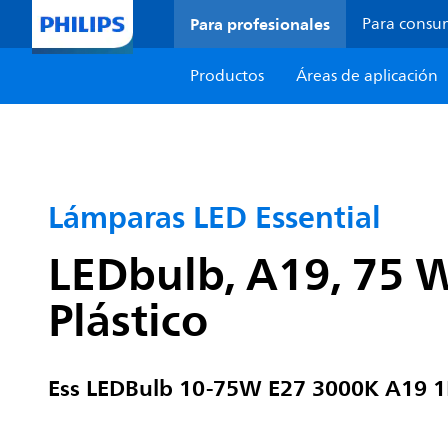
Para profesionales
Para consu
Productos
Áreas de aplicación
Lámparas LED Essential
LEDbulb, A19, 75 W
Plástico
Ess LEDBulb 10-75W E27 3000K A19 