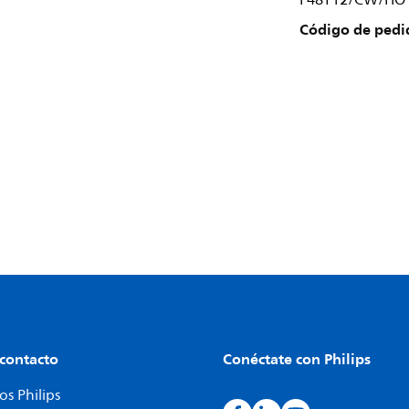
F48T12/CW/HO 
Código de pedi
 contacto
Conéctate con Philips
s Philips