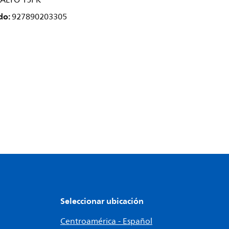
ALTO 15PK
do:
927890203305
Seleccionar ubicación
Centroamérica - Español