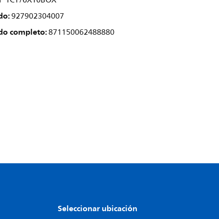
2P 1CT/6X10BOX
do:
927902304007
do completo:
871150062488880
Seleccionar ubicación