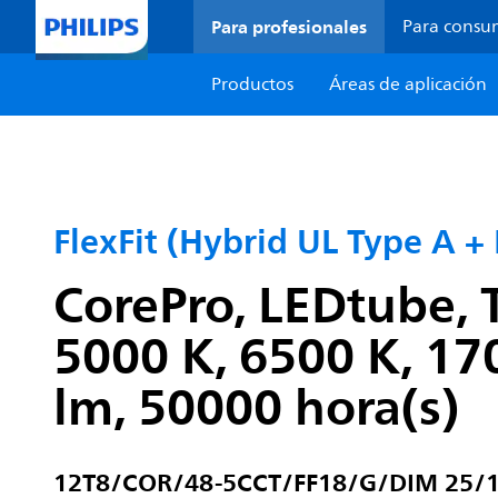
Para profesionales
Para consu
Productos
Áreas de aplicación
FlexFit (Hybrid UL Type A + 
CorePro, LEDtube, 
5000 K, 6500 K, 17
lm, 50000 hora(s)
12T8/COR/48-5CCT/FF18/G/DIM 25/