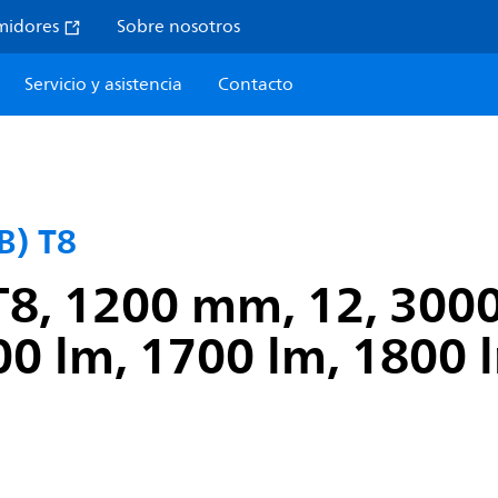
midores
Sobre nosotros
Servicio y asistencia
Contacto
B) T8
T8, 1200 mm, 12, 3000
00 lm, 1700 lm, 1800 
1