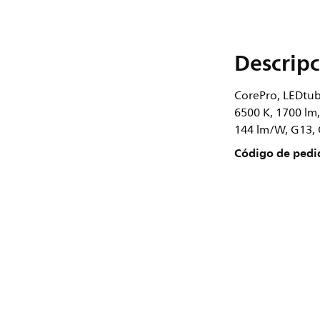
Descripc
CorePro, LEDtube
6500 K, 1700 lm,
144 lm/W, G13, C
Código de pedi